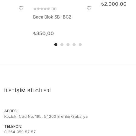
(
0
)
(
0
)
Baca Blok SB -BC2
MAG Közlük SB -AKS11
₺350,00
₺2.000,00
İLETIŞIM BILGILERI
ADRES:
Kozluk, Cad No: 195, 54200 Erenler/Sakarya
TELEFON:
0 264 359 57 57