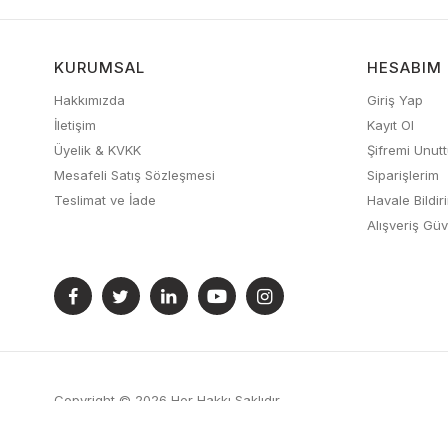
KURUMSAL
HESABIM
Hakkımızda
Giriş Yap
İletişim
Kayıt Ol
Üyelik & KVKK
Şifremi Unut
Mesafeli Satış Sözleşmesi
Siparişlerim
Teslimat ve İade
Havale Bildi
Alışveriş Güv
Copyright © 2026 Her Hakkı Saklıdır.