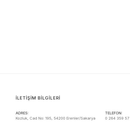
İLETIŞIM BILGILERI
ADRES:
TELEFON:
Kozluk, Cad No: 195, 54200 Erenler/Sakarya
0 264 359 57