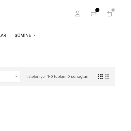
0
0
LAR
ŞÖMINE
listeleniyor 1-0 toplam 0 sonuçtan