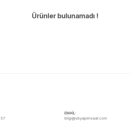
Ürünler bulunamadı !
EMAIL:
 57
bilgi@sbyapiinsaat.com