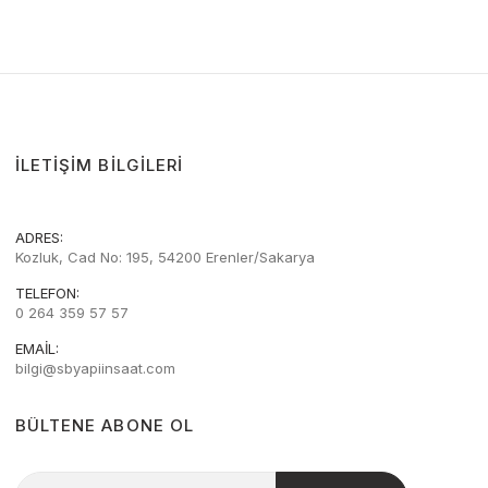
İLETIŞIM BILGILERI
ADRES:
Kozluk, Cad No: 195, 54200 Erenler/Sakarya
TELEFON:
0 264 359 57 57
EMAIL:
bilgi@sbyapiinsaat.com
BÜLTENE ABONE OL